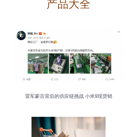
产品大全
雷军豪言背后的供应链挑战 小米9现货销
售与百万供货承诺