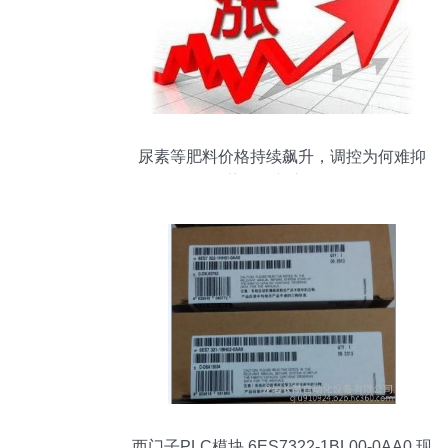
尿素等肥料价格持续飙升，调控为何难抑
涨势？最新市场分析
西门子PLC模块 6ES7322-1BL00-0AA0 现